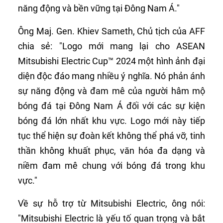
năng động và bền vững tại Đông Nam Á."
Ông Maj. Gen. Khiev Sameth, Chủ tịch của AFF
GỌI HOTLINE
chia sẻ: "Logo mới mang lại cho ASEAN
Điện gia dụng
1800 58 58 33
Mitsubishi Electric Cup™ 2024 một hình ảnh đại
diện độc đáo mang nhiều ý nghĩa. Nó phản ánh
Thang máy
1800 54 54 85
sự năng động và đam mê của người hâm mộ
bóng đá tại Đông Nam Á đối với các sự kiện
bóng đá lớn nhất khu vực. Logo mới này tiếp
tục thể hiện sự đoàn kết không thể phá vỡ, tinh
thần không khuất phục, văn hóa đa dạng và
niềm đam mê chung với bóng đá trong khu
vực."
Về sự hỗ trợ từ Mitsubishi Electric, ông nói:
"Mitsubishi Electric là yếu tố quan trọng và bắt