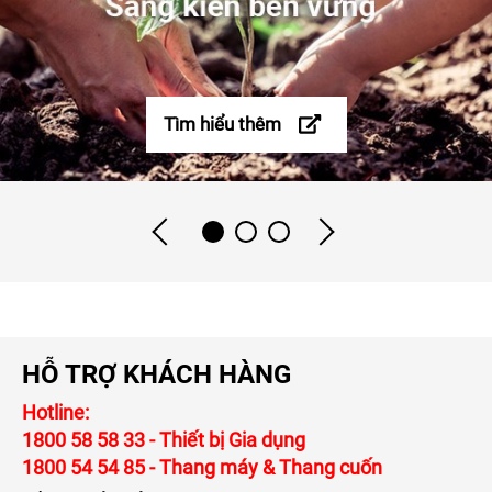
Tìm hiểu thêm
HỖ TRỢ KHÁCH HÀNG
Hotline:
1800 58 58 33
- Thiết bị Gia dụng
1800 54 54 85
- Thang máy & Thang cuốn