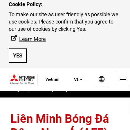
Cookie Policy:
To make our site as user friendly as possible we
use cookies. Please confirm that you agree to
our use of cookies by clicking Yes.
Tin tức và Sự kiện
Learn More
YES
Trang we
VI
Vietnam
Trang chủ
Tin tức & Truyền thông
Liên Minh Bóng Đá