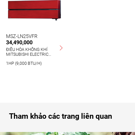
MSZ-LN25VFR
34,490,000
ĐIỀU HÒA KHÔNG KHÍ
MITSUBISHI ELECTRIC
MSZ-LN25VFR - 1HP (9,000
1HP (9,000 BTU/H)
BTU/h)
Tham khảo các trang liên quan