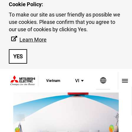
Cookie Policy:
To make our site as user friendly as possible we
use cookies. Please confirm that you agree to
TÍNH NĂNG NỔI BẬT
our use of cookies by clicking Yes.
Cánh gió đôi & mắt thần cảm
Learn More
biến “I-see”
YES
Trang we
VI
Vietnam