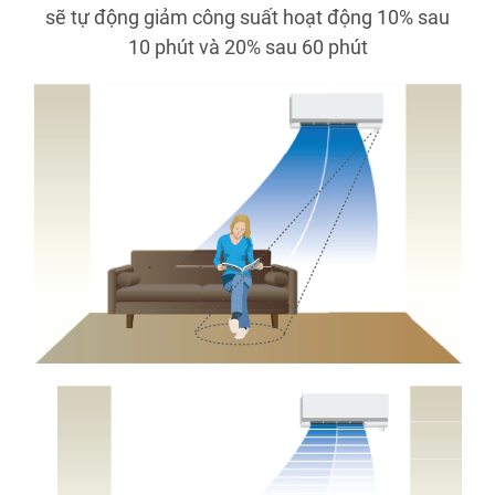
Điện gia dụng
1800 58 58 33
sẽ tự động giảm công suất hoạt động 10% sau
10 phút và 20% sau 60 phút
Thang máy
1800 54 54 85